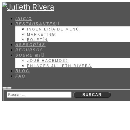
INICIO
RESTAURANTES
INGENIERÍA DE MENÚ
MARKETING
BOLETÍN
ASESORÍAS
RECURSOS
SOBRE MI
¿QUÉ HACEMOS?
ENLACES JULIETH RIVERA
BLOG
FAQ