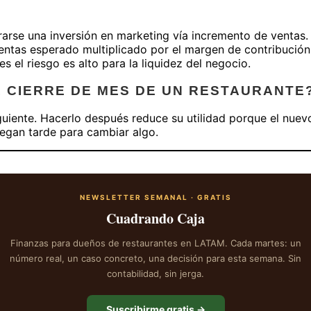
rse una inversión en marketing vía incremento de ventas. S
entas esperado multiplicado por el margen de contribución
 el riesgo es alto para la liquidez del negocio.
 CIERRE DE MES DE UN RESTAURANTE
iguiente. Hacerlo después reduce su utilidad porque el nuev
legan tarde para cambiar algo.
NEWSLETTER SEMANAL · GRATIS
Cuadrando Caja
Finanzas para dueños de restaurantes en LATAM. Cada martes: un
número real, un caso concreto, una decisión para esta semana. Sin
contabilidad, sin jerga.
Suscribirme gratis →