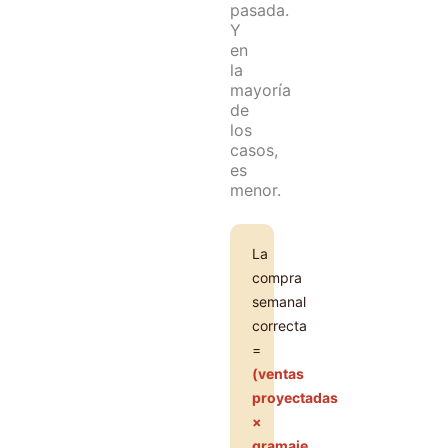
pasada.
Y
en
la
mayoría
de
los
casos,
es
menor.
La
compra
semanal
correcta
=
(ventas
proyectadas
×
gramaje