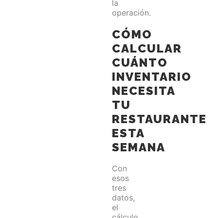
la
operación.
CÓMO
CALCULAR
CUÁNTO
INVENTARIO
NECESITA
TU
RESTAURANTE
ESTA
SEMANA
Con
esos
tres
datos,
el
cálculo