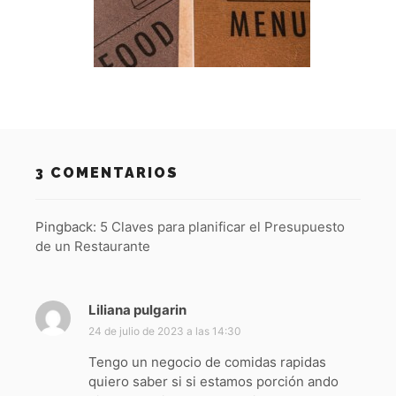
3 COMENTARIOS
Pingback:
5 Claves para planificar el Presupuesto
de un Restaurante
Liliana pulgarin
d
i
24 de julio de 2023 a las 14:30
c
Tengo un negocio de comidas rapidas
e
quiero saber si si estamos porción ando
: