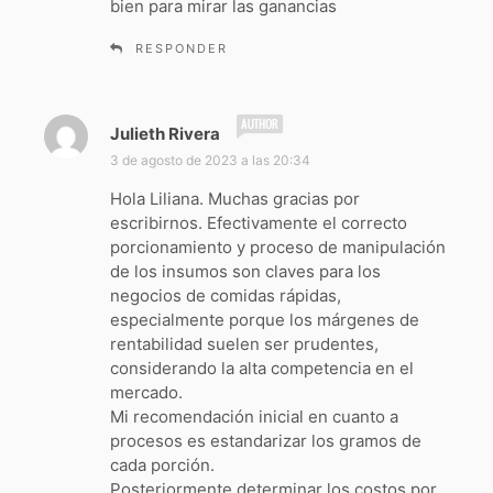
bien para mirar las ganancias
RESPONDER
d
Julieth Rivera
i
3 de agosto de 2023 a las 20:34
c
Hola Liliana. Muchas gracias por
e
escribirnos. Efectivamente el correcto
:
porcionamiento y proceso de manipulación
de los insumos son claves para los
negocios de comidas rápidas,
especialmente porque los márgenes de
rentabilidad suelen ser prudentes,
considerando la alta competencia en el
mercado.
Mi recomendación inicial en cuanto a
procesos es estandarizar los gramos de
cada porción.
Posteriormente determinar los costos por